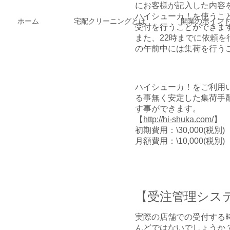
にお客様が記入した
内容
ハイシューカ！を使うこと
ホーム
宅配クリーニングとは
開業のポイン
受付を行うことができま
また、22時までに依頼
の午前中には集荷を行う
ハイシューカ！をご利用
る事無く安定した集荷手
す事ができます。
【
http://hi-shuka.com/
】
初期費用：\30,000(税別)
月額費用：\10,000
(税別)
【受注管理シス
実際の店舗での受付する
んどではないでしょうか